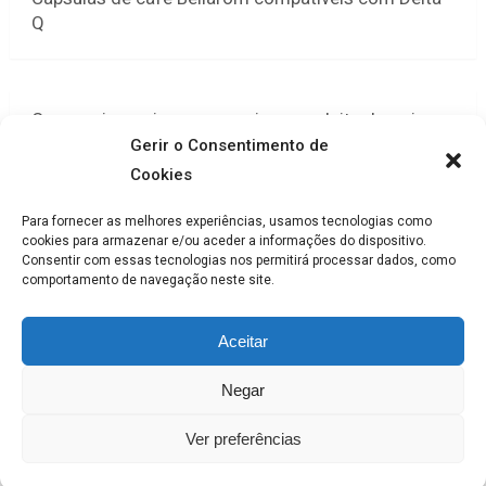
Q
Cappuccino soja o cappuccino com leite de soja
em cápsulas
Gerir o Consentimento de
Cookies
Para fornecer as melhores experiências, usamos tecnologias como
cookies para armazenar e/ou aceder a informações do dispositivo.
Paginação
Previous
1
2
3
4
5
Consentir com essas tecnologias nos permitirá processar dados, como
comportamento de navegação neste site.
dos
Seguinte
conteúdos
Aceitar
Negar
Maquinas café
Copyright © 2026.
Ver preferências
Politica de privacidade
Máquinas de Café