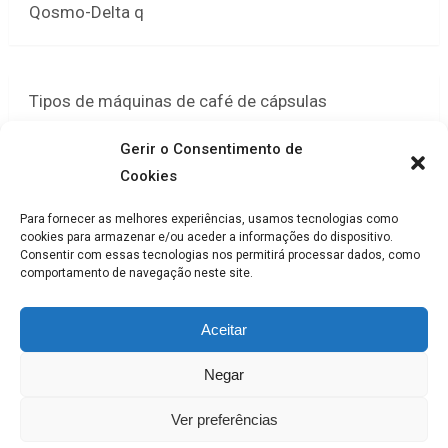
Qosmo-Delta q
Tipos de máquinas de café de cápsulas
Gerir o Consentimento de
Cookies
Novas maquinas de café de Cápsulas
Para fornecer as melhores experiências, usamos tecnologias como
cookies para armazenar e/ou aceder a informações do dispositivo.
Consentir com essas tecnologias nos permitirá processar dados, como
comportamento de navegação neste site.
Paginação
Previous
1
2
dos
Aceitar
conteúdos
Negar
Maquinas café
Copyright © 2026.
Ver preferências
Politica de privacidade
Máquinas de Café