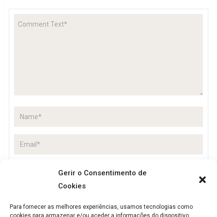
Gerir o Consentimento de
Cookies
Guardar o meu nome, email e site neste navegador
para a próxima vez que eu comentar.
Para fornecer as melhores experiências, usamos tecnologias como
cookies para armazenar e/ou aceder a informações do dispositivo.