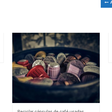
A
Reciclar cápsulas de café usadas