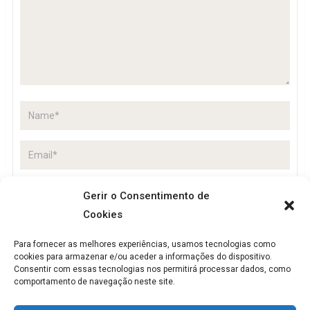
Gerir o Consentimento de
Cookies
Guardar o meu nome, email e site neste navegador
para a próxima vez que eu comentar.
Para fornecer as melhores experiências, usamos tecnologias como
cookies para armazenar e/ou aceder a informações do dispositivo.
Consentir com essas tecnologias nos permitirá processar dados, como
comportamento de navegação neste site.