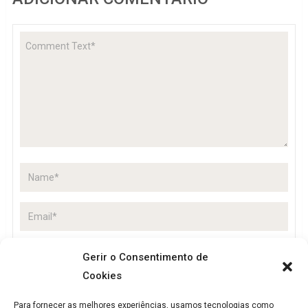
Gerir o Consentimento de
Cookies
Guardar o meu nome, email e site neste navegador
para a próxima vez que eu comentar.
Para fornecer as melhores experiências, usamos tecnologias como