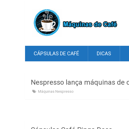
CÁPSULAS DE CAFÉ
DICAS
Nespresso lança máquinas de c
Máquinas Nespresso