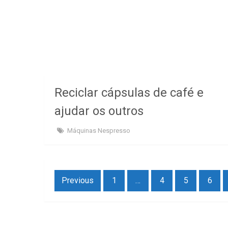
Reciclar cápsulas de café e
ajudar os outros
Máquinas Nespresso
Paginação
Previous
1
…
4
5
6
dos
conteúdos