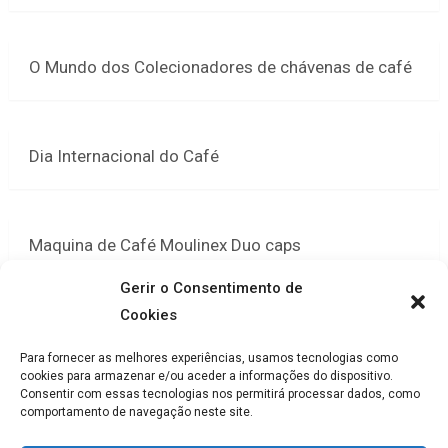
O Mundo dos Colecionadores de chávenas de café
Dia Internacional do Café
Maquina de Café Moulinex Duo caps
Gerir o Consentimento de
Cookies
Paginação
Previous
1
2
3
4
5
6
Para fornecer as melhores experiências, usamos tecnologias como
dos
cookies para armazenar e/ou aceder a informações do dispositivo.
7
8
9
10
11
12
…
Consentir com essas tecnologias nos permitirá processar dados, como
comportamento de navegação neste site.
conteúdos
18
Seguinte