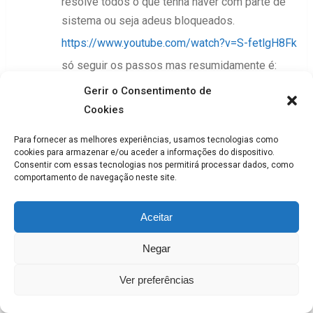
resolve todos o que tenha haver com parte de
sistema ou seja adeus bloqueados.
https://www.youtube.com/watch?v=S-fetlgH8Fk
só seguir os passos mas resumidamente é:
1-abrir a alavanca das cápsulas
Gerir o Consentimento de
2-acender a maquina pelo botão pressionando
Cookies
tecla café curto ao mesmo tempo
Para fornecer as melhores experiências, usamos tecnologias como
3- assim que ligar a maquina pelo botão sem
cookies para armazenar e/ou aceder a informações do dispositivo.
largar o botão café curto fechar e abrir a alavanca
Consentir com essas tecnologias nos permitirá processar dados, como
comportamento de navegação neste site.
das cápsulas
é já esta. só clicar qualquer tecla vai tirar um
Aceitar
pouco de agua antes de aquecer e e isso
Responder
Negar
Ver preferências
Máquinas de Café
Fevereiro 3,
2017