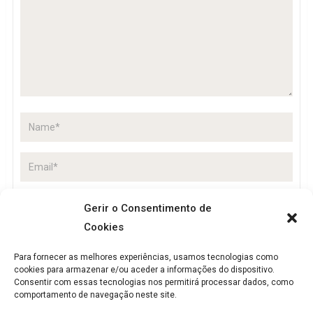
Gerir o Consentimento de
Cookies
Guardar o meu nome, email e site neste navegador
para a próxima vez que eu comentar.
Para fornecer as melhores experiências, usamos tecnologias como
cookies para armazenar e/ou aceder a informações do dispositivo.
Consentir com essas tecnologias nos permitirá processar dados, como
comportamento de navegação neste site.